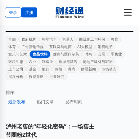
登录
注册
全部
政府机构
智能汽车
机器人
能源化工与环保
教育
体育
广告营销传媒
互联网与电商
AI大模型
消费电子
娱乐与艺术
食品饮料
健康与医疗制药
时尚
会展
零售业
环境生态
农业
制造业
旅游与酒店
房地产建材与家居
上市公司
基金
银行
保险
券商
财经新闻
市场动态
深度分析
投资策略
行业研究
排序:
最新发布
热门文章
发布时间
泸州老窖的“年轻化密码”：一场窖主
节圈粉Z世代